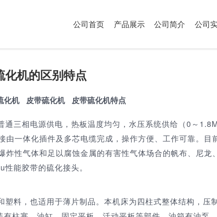
公司首页
产品展示
公司简介
公司
硫化机
硫化机的区别特点
硫化机配件
硫化机
皮带硫化机
皮带硫化机特点
通三相电源供电，热板温度均匀，水压系统供给（0～1.8M
接由一体化插件及多芯电缆完成，操作方便、工作可靠。目
爆炸性气体和足以腐蚀金属的有害性气体场合的帆布、尼龙
hu性能胶带的硫化接头。
和塑料，也适用于薄片制品。本机床为四柱式整体结构，压
机装有柱塞，油缸，固定平板，活动平板等部件。油箱有油泵