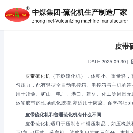
首页
>
产品百科
中煤集团
-
硫化机生产制造厂家
zhong mei-Vulcanizing machine manufacturer
皮带
DATE:
2025-09-30
|
皮带硫化机
（下称
硫化机
），体积小、重量轻，普
匀压力，配有轻型全自动电控箱。电控箱与主机的连
用于冶金、矿山、电厂、港口、建材、化工等周围无
运输胶带的现场硫化胶接,亦适用于防腐、耐热等tes
皮带硫化机和普通硫化机有什么不同
皮带硫化机适用于压制各种模压制品，如压橡胶
下(向上)压式，分主机，油箱和电控箱三部分。主