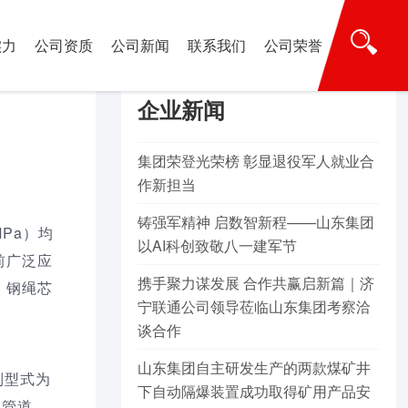
18660761688
热线电话:
实力
公司资质
公司新闻
联系我们
公司荣誉
产品百科
企业新闻
行业资讯
集团荣登光荣榜 彰显退役军人就业合
作新担当
铸强军精神 启数智新程——山东集团
Pa）均
以AI科创致敬八一建军节
前广泛应
携手聚力谋发展 合作共赢启新篇｜济
、钢绳芯
宁联通公司领导莅临山东集团考察洽
谈合作
山东集团自主研发生产的两款煤矿井
制型式为
下自动隔爆装置成功取得矿用产品安
，管道，