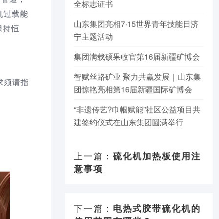
全标志证书
机过载能
山东集团亮相7·15世界青年技能日济
保持恒
宁主题活动
集团满载硕果收官第16届新疆矿博会
智赋丝路矿业 聚力共赢发展｜山东集
求须请指
团惊艳亮相第16届新疆国际矿博会
“非遗传艺?巾帼赋能”社区公益项目共
建签约仪式在山东集团圆满举行
上一篇：
硫化机加热板使用注
意事项
下一篇：
电热式胶带硫化机的