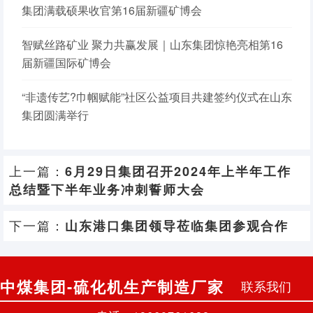
集团满载硕果收官第16届新疆矿博会
智赋丝路矿业 聚力共赢发展｜山东集团惊艳亮相第16
届新疆国际矿博会
“非遗传艺?巾帼赋能”社区公益项目共建签约仪式在山东
集团圆满举行
上一篇：
6月29日集团召开2024年上半年工作
总结暨下半年业务冲刺誓师大会
下一篇：
山东港口集团领导莅临集团参观合作
中煤集团-硫化机生产制造厂家
联系我们