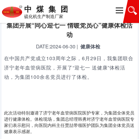
首页
>
新闻中心
中煤集团
硫化机生产制造厂家
集团开展“同心迎七一 情暖党员心”健康体检活
动
DATE:
2024-06-30
|
健康体检
在中国共产党成立103周年之际，6月29日，我集团联合
济宁老年血管病医院，开展了“迎七一 送健康”体检活
动，为集团100余名党员进行了体检。
此次活动特别邀请了济宁老年血管病医院医护专家，为集团全体党员
进行健康体检。体检现场，集团总经理韩勇对济宁老年血管病医院专
家们表示慰问，向医院内科主任贾喆带领医护团队为集团全体党员送
健康表示感谢。